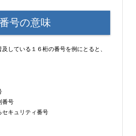
番号の意味
普及している１６桁の番号を例にとると、
号
別番号
るセキュリティ番号