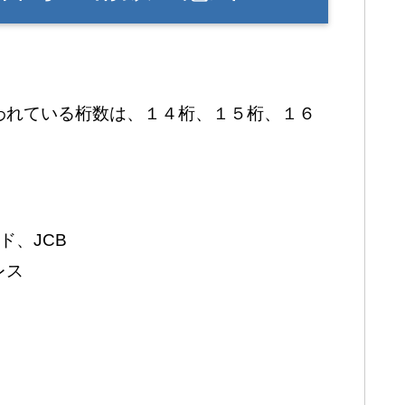
われている桁数は、１４桁、１５桁、１６
ド、JCB
レス